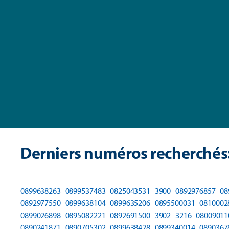
Derniers numéros recherchés
0899638263
0899537483
0825043531
3900
0892976857
08
0892977550
0899638104
0899635206
0895500031
0810002
0899026898
0895082221
0892691500
3902
3216
08009011
0890241871
0890705302
0899638428
0899340014
0890367