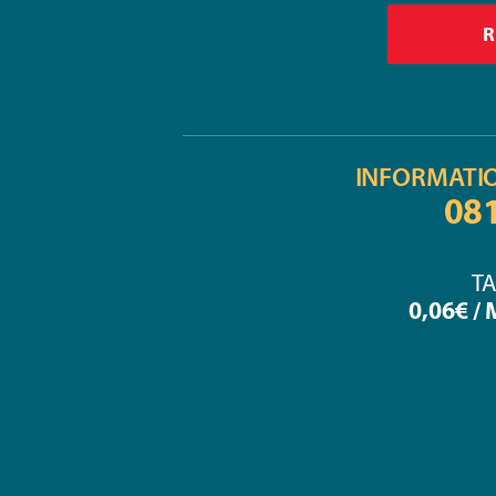
INFORMATI
08
TA
0,06€ /