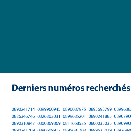
Derniers numéros recherchés
0890241714
0899960945
0890037975
0895695799
0899638
0826346746
0826303031
0899635201
0890241885
0890790
0890310847
0800869869
0811658525
0800035035
0890990
0890241709
0890609912
0895681703
0899635479
0892684