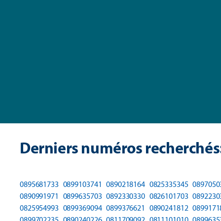
Derniers numéros recherchés
0895681733
0899103741
0890218164
0825335345
0897050
0890991971
0899635703
0892330330
0826101703
0892230
0825954993
0899369094
0899376621
0890241812
0899171
0899702235
0890240226
0811709092
0811101010
0899635