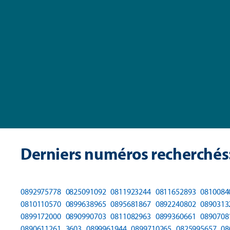
Derniers numéros recherchés
0892975778
0825091092
0811923244
0811652893
0810084
0810110570
0899638965
0895681867
0892240802
0890313
0899172000
0890990703
0811082963
0899360661
0890708
0890611261
3603
0899961944
0899710265
0825995657
08