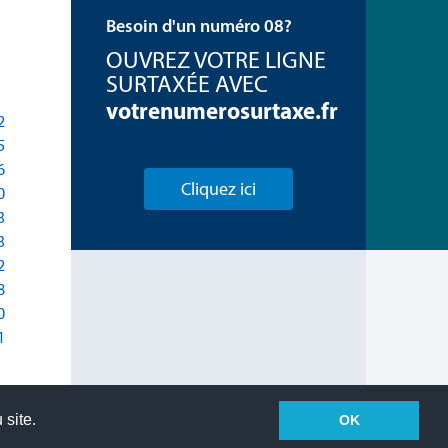
Besoin d'un numéro 08?
OUVREZ VOTRE LIGNE
SURTAXÉE AVEC
votrenumerosurtaxe.fr
2
5
6
Cliquez ici
0
3
3
2
8
0
1
 site.
OK