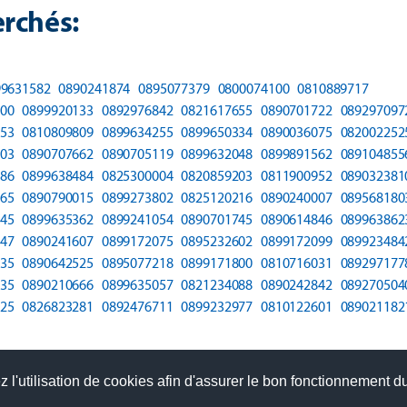
rchés:
99631582
0890241874
0895077379
0800074100
0810889717
00
0899920133
0892976842
0821617655
0890701722
089297097
53
0810809809
0899634255
0899650334
0890036075
082002252
03
0890707662
0890705119
0899632048
0899891562
089104855
86
0899638484
0825300004
0820859203
0811900952
089032381
65
0890790015
0899273802
0825120216
0890240007
089568180
45
0899635362
0899241054
0890701745
0890614846
089963862
47
0890241607
0899172075
0895232602
0899172099
089923484
35
0890642525
0895077218
0899171800
0810716031
089297177
35
0890210666
0899635057
0821234088
0890242842
089270504
25
0826823281
0892476711
0899232977
0810122601
089021182
 l'utilisation de cookies afin d'assurer le bon fonctionnement du