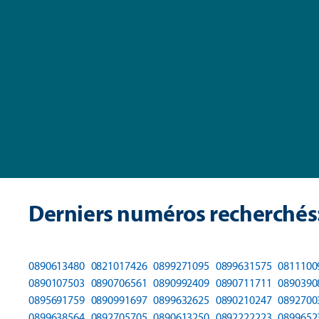
Derniers numéros recherchés
0890613480
0821017426
0899271095
0899631575
0811100
0890107503
0890706561
0890992409
0890711711
0890390
0895691759
0890991697
0899632625
0890210247
0892700
0899638564
0892705705
0890613250
0892222223
0899652