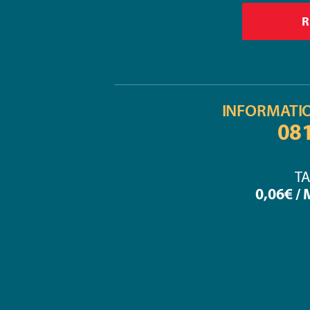
INFORMATI
08
TA
0,06€ /