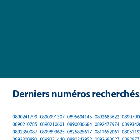
Derniers numéros recherchés
0890241799
0890991307
0895694145
0892683622
0890790
0890210785
0890210601
0890036684
0892477974
0899342
0892350087
0899893625
0825825617
0811652061
0805119
0892300892
0899231440
0890242952
0892688627
0892977