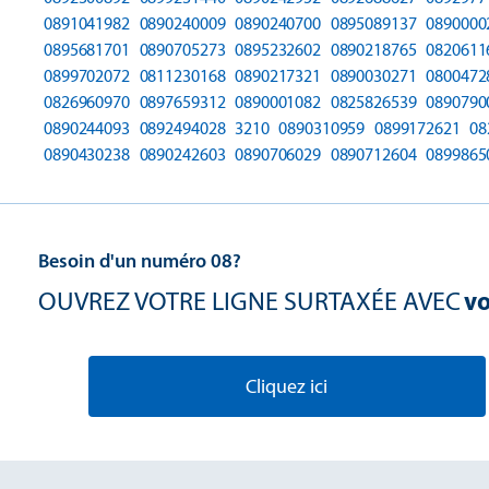
0891041982
0890240009
0890240700
0895089137
0890000
0895681701
0890705273
0895232602
0890218765
0820611
0899702072
0811230168
0890217321
0890030271
0800472
0826960970
0897659312
0890001082
0825826539
0890790
0890244093
0892494028
3210
0890310959
0899172621
08
0890430238
0890242603
0890706029
0890712604
0899865
Besoin d'un numéro 08?
OUVREZ VOTRE LIGNE SURTAXÉE AVEC
vo
Cliquez ici