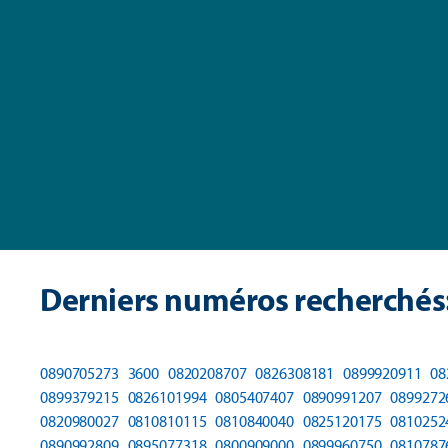
Derniers numéros recherchés
0890705273
3600
0820208707
0826308181
0899920911
08
0899379215
0826101994
0805407407
0890991207
0899272
0820980027
0810810115
0810840040
0825120175
0810252
0890992809
0895077318
0800909000
0899960750
0810787