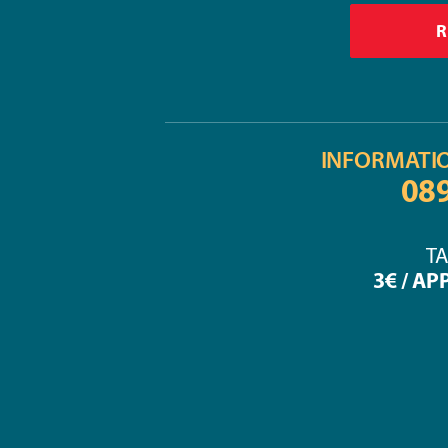
INFORMATI
08
TA
3€ / AP