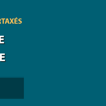
RTAXÉS
E
E