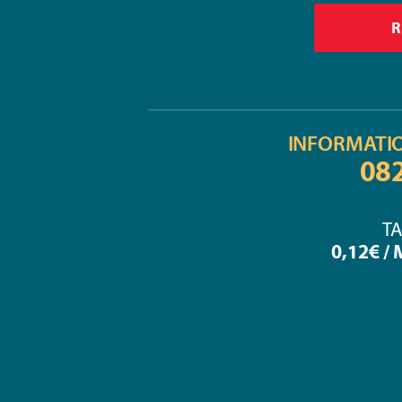
INFORMATI
08
TA
0,12€ /