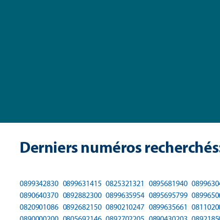
Derniers numéros recherchés
0899342830
0899631415
0825321321
0895681940
0899630
0890640370
0892882300
0899635954
0895695799
0899650
0820901086
0892682150
0890210247
0899635661
0811020
0890000200
0805692146
0892702205
0890430203
0892185