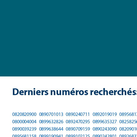
Derniers numéros recherchés
0820820900
0890701013
0890240711
0892019019
0895681
0800004004
0899632826
0892470295
0899635327
0825825
0890039239
0899638644
0890709159
0890243090
0820901
0895681158
0899190941
0899102125
0890242801
0892683