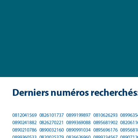
Derniers numéros recherchés
0812041569
0826101737
0899199897
0810626293
0899635
0890241882
0826270221
0899369088
0895681902
0820611
0890210786
0890032160
0890991034
0895696176
0895681
0899360533
0820025379
0826626960
0899234567
0890712