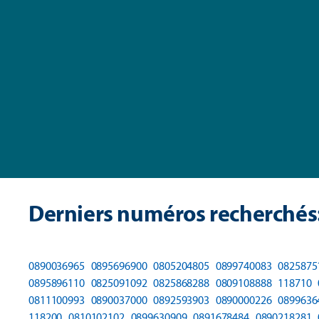
Derniers numéros recherchés
0890036965
0895696900
0805204805
0899740083
0825875
0895896110
0825091092
0825868288
0809108888
118710
0811100993
0890037000
0892593903
0890000226
0899636
118200
0810102102
0899630909
0891678484
0890218281