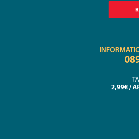
INFORMATI
08
TA
2,99€ / 