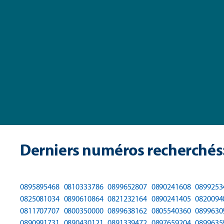
Derniers numéros recherchés
0895895468
0810333786
0899652807
0890241608
0899253
0825081034
0890610864
0821232164
0890241405
0820094
0811707707
0800350000
0899638162
0805540360
0899630
0890991731
0890430121
0891339472
0897659204
0899635