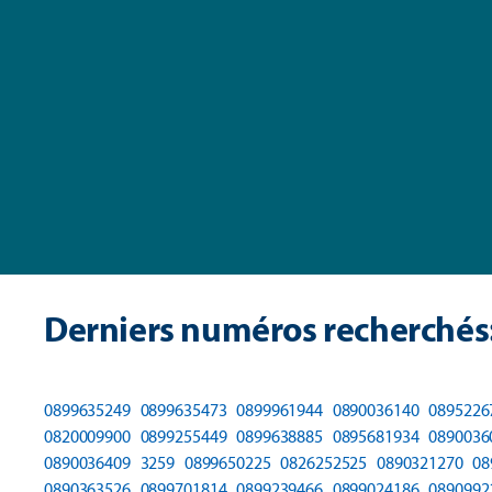
Derniers numéros recherchés
0899635249
0899635473
0899961944
0890036140
0895226
0820009900
0899255449
0899638885
0895681934
0890036
0890036409
3259
0899650225
0826252525
0890321270
08
0890363526
0899701814
0899239466
0899024186
0890992