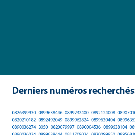
Derniers numéros recherchés
0826399930
0899638446
0899232400
0892124008
0890701
0820210182
0892492049
0899962824
0899630404
0899635
0890036274
3050
0820079997
0890004536
0899638104
08
0890036034
0899638444
0811709024
0820099950
0895681