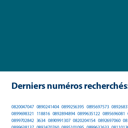
Derniers numéros recherchés
0820047047
0890241404
0899256395
0895697573
0892683
0899698321
118816
0892894894
0899635122
0895696081
0899702842
3634
0890991307
0820204154
0892697060
08
0899638137
0892470760
0895101095
0899632633
0811013