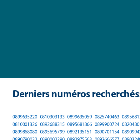
Derniers numéros recherchés
0899635220
0810303133
0899635059
0825740463
0895681
0810001326
0892688315
0895681866
0899900724
0820480
0899868080
0895695799
0892135151
0890701154
0890994
0890790032
0890002290
0892975563
0892666577
0890324