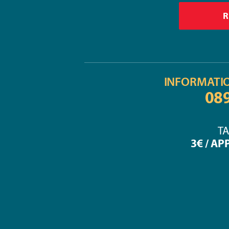
INFORMATI
08
TA
3€ / AP