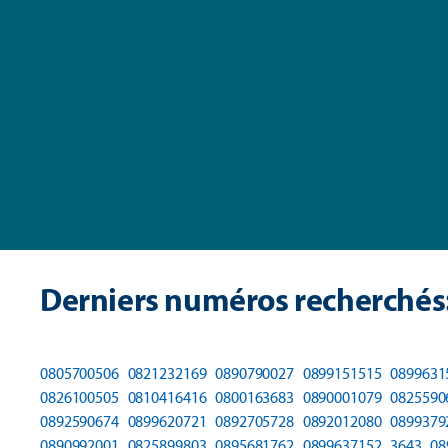
Derniers numéros recherchés
0805700506
0821232169
0890790027
0899151515
0899631
0826100505
0810416416
0800163683
0890001079
0825590
0892590674
0899620721
0892705728
0892012080
0899379
0890992001
0825899803
0895681762
0899637152
3643
08