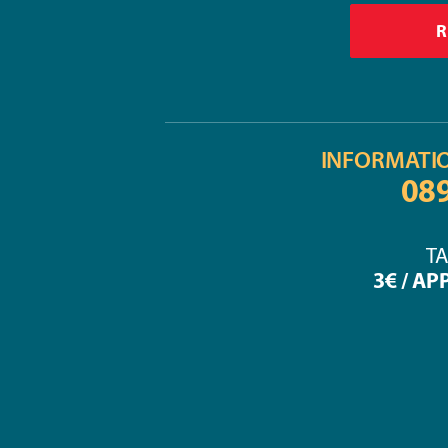
INFORMATI
08
TA
3€ / AP