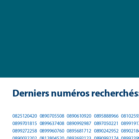
Derniers numéros recherchés
0825120420
0890705508
0890610920
0895888966
0810259
0899701815
0899637408
0890992987
0897050221
0899191
0899272258
0899960760
0895681712
0890242952
0890218
0890032202
0812804520
0892692123
0890992174
0899239