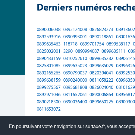
Derniers numéros reche
0890006038
0892124008
0826823273
08913602
0892593916
0890993001
0890218861
08001636
0899635463
118718
0899701754
0899538117
0825002001
3290
0890994087
0899635111
08
0890433159
0810252610
0899635282
08906145
0825801085
0899635023
0899635029
08996326
0892165265
0890790037
0820394041
08992530
0899638159
0890240000
0811058222
08996350
0899275567
0895681808
0826024040
08101629
0892971046
0811652061
0890006864
08956817
0890218300
0890036400
0899650225
08900300
0811653072
En poursuivant votre navigation sur surtaxe.fr, vous acceptez