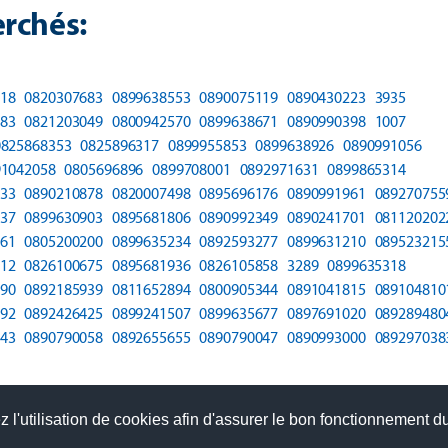
rchés:
18
0820307683
0899638553
0890075119
0890430223
3935
83
0821203049
0800942570
0899638671
0890990398
1007
0825868353
0825896317
0899955853
0899638926
0890991056
91042058
0805696896
0899708001
0892971631
0899865314
33
0890210878
0820007498
0895696176
0890991961
089270755
37
0899630903
0895681806
0890992349
0890241701
081120202
61
0805200200
0899635234
0892593277
0899631210
089523215
12
0826100675
0895681936
0826105858
3289
0899635318
90
0892185939
0811652894
0800905344
0891041815
089104810
92
0892426425
0899241507
0899635677
0897691020
089289480
43
0890790058
0892655655
0890790047
0890993000
089297038
 l'utilisation de cookies afin d'assurer le bon fonctionnement du