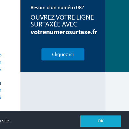
Besoin d'un numéro 08?
OUVREZ VOTRE LIGNE
SURTAXÉE AVEC
votrenumerosurtaxe.fr
Cliquez ici
9
2
5
1
4
3
 site.
OK