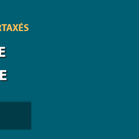
RTAXÉS
E
E