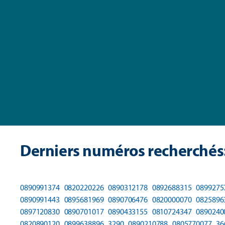
Derniers numéros recherchés
0890991374
0820220226
0890312178
0892688315
0899275
0890991443
0895681969
0890706476
0820000070
0825896
0897120830
0890701017
0890433155
0810724347
0890240
0820890120
0899638896
3290
0890210788
0805770077
36