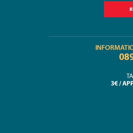
INFORMATI
08
TA
3€ / AP