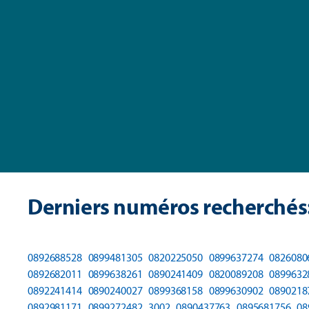
Derniers numéros recherchés
0892688528
0899481305
0820225050
0899637274
0826080
0892682011
0899638261
0890241409
0820089208
0899632
0892241414
0890240027
0899368158
0899630902
0890218
0892981171
0899272482
3002
0890437763
0895681756
08