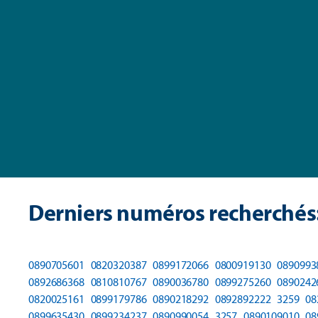
Derniers numéros recherchés
0890705601
0820320387
0899172066
0800919130
0890993
0892686368
0810810767
0890036780
0899275260
0890242
0820025161
0899179786
0890218292
0892892222
3259
08
0899635430
0899234237
0890990054
3257
0890109010
08