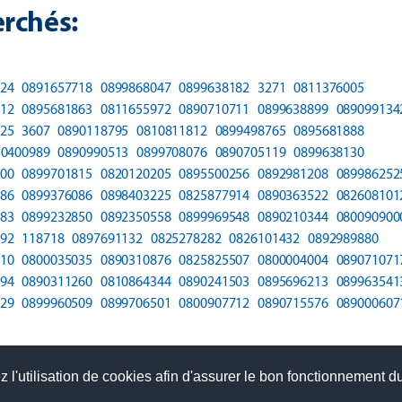
rchés:
24
0891657718
0899868047
0899638182
3271
0811376005
12
0895681863
0811655972
0890710711
0899638899
089099134
25
3607
0890118795
0810811812
0899498765
0895681888
10400989
0890990513
0899708076
0890705119
0899638130
00
0899701815
0820120205
0895500256
0892981208
089986252
86
0899376086
0898403225
0825877914
0890363522
082608101
83
0899232850
0892350558
0899969548
0890210344
080090900
92
118718
0897691132
0825278282
0826101432
0892989880
10
0800035035
0890310876
0825825507
0800004004
089071071
94
0890311260
0810864344
0890241503
0895696213
089963541
29
0899960509
0899706501
0800907712
0890715576
089000607
 l'utilisation de cookies afin d'assurer le bon fonctionnement du