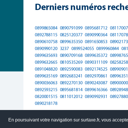
Derniers numéros reche
0899865084
0890791099
0895681712
08117007
0892788115
0825120377
0890990364
08117078
0890610758
0899635350
0891650853
08902173
0890990120
3237
0899524055
0899960844
08
0899635693
0890709168
0899635372
08998765
0899632665
0810535269
0890311109
08258258
0891048820
0892590083
0892174525
08990901
0899635169
0892683241
0892970861
08996351
0890036063
0892270130
0890243087
08900000
0892593215
0895681814
0899616366
08928948
0820001515
0811012012
0890992931
08927880
0890218178
En poursuivant votre navigation sur surtaxe.fr, vous acceptez