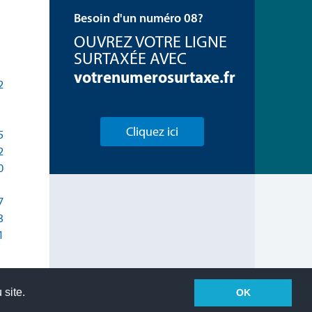
Besoin d'un numéro 08?
OUVREZ VOTRE LIGNE
SURTAXÉE AVEC
votrenumerosurtaxe.fr
2
Cliquez ici
5
2
0
7
3
1
 site.
OK