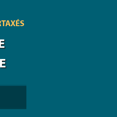
RTAXÉS
E
E