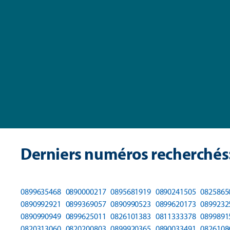
Derniers numéros recherchés
0899635468
0890000217
0895681919
0890241505
0825865
0890992921
0899369057
0890990523
0899620173
0899232
0890990949
0899625011
0826101383
0811333378
0899891
0820313060
0820200803
0899920365
0890033491
0826108