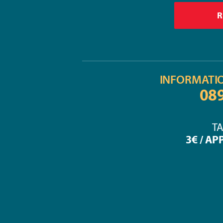
INFORMATI
08
TA
3€ / AP