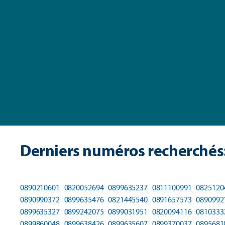
Derniers numéros recherchés
0890210601
0820052694
0899635237
0811100991
0825120
0890990372
0899635476
0821445540
0891657573
0890992
0899635327
0899242075
0899031951
0820094116
0810333
0899860048
0899638426
0899635607
0899370037
0895681