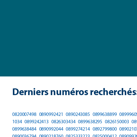
Derniers numéros recherchés
0820007498
0890992421
0890243085
0899638899
0899960
1034
0899242413
0826303434
0899638295
0826150003
08
0899638484
0890992044
0899274214
0892799800
0890210
0890036794
0890218760
0825333223
0825000412
0890992