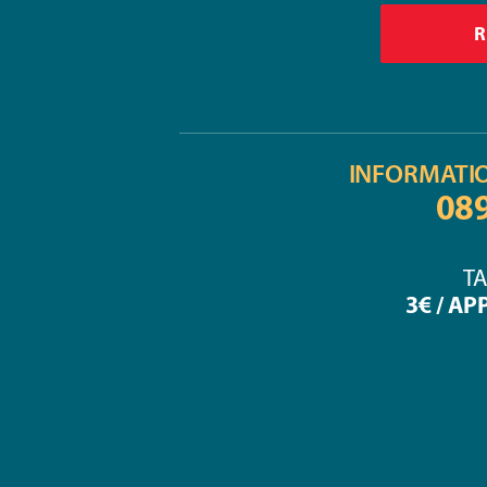
INFORMATI
08
TA
3€ / AP