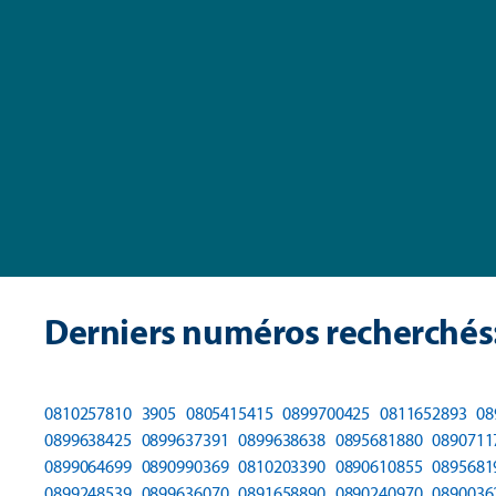
Derniers numéros recherchés
0810257810
3905
0805415415
0899700425
0811652893
08
0899638425
0899637391
0899638638
0895681880
0890711
0899064699
0890990369
0810203390
0890610855
0895681
0899248539
0899636070
0891658890
0890240970
0890036