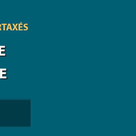
RTAXÉS
E
E