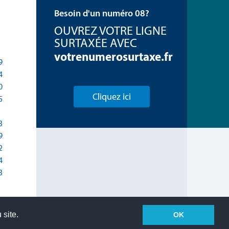
Besoin d'un numéro 08?
OUVREZ VOTRE LIGNE
SURTAXÉE AVEC
votrenumerosurtaxe.fr
9
4
0
Cliquez ici
5
3
9
2
4
3
 site.
OK