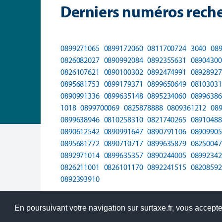
Derniers numéros reche
0899271065
0899172060
0811700724
3040
08
0826082027
0890992084
0892355631
08904300
0826107621
0890100302
0892474991
08928927
0895681753
0899179371
0899650649
08103031
0890991336
0899635148
0895234060
08996386
1018
0899700069
0825878888
0809361212
08
0899638946
0810258310
0821740265
08910488
0890612542
0890991647
0890791106
08909905
0895681772
0890710717
0899635879
08250047
0892971014
0899635357
0890244005
08992342
0826211001
0826101170
0892241515
08208592
0892393910
En poursuivant votre navigation sur surtaxe.fr, vous acceptez