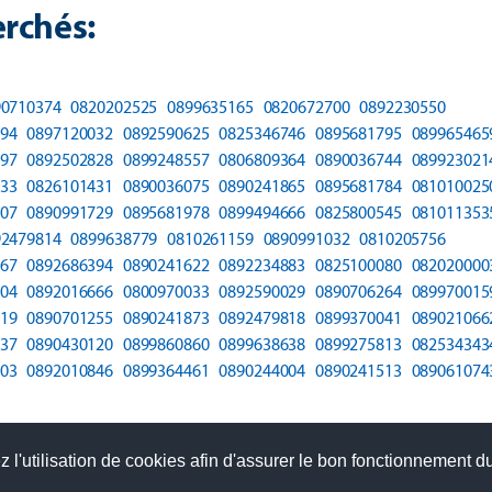
rchés:
90710374
0820202525
0899635165
0820672700
0892230550
94
0897120032
0892590625
0825346746
0895681795
089965465
97
0892502828
0899248557
0806809364
0890036744
089923021
33
0826101431
0890036075
0890241865
0895681784
081010025
07
0890991729
0895681978
0899494666
0825800545
081011353
92479814
0899638779
0810261159
0890991032
0810205756
67
0892686394
0890241622
0892234883
0825100080
082020000
04
0892016666
0800970033
0892590029
0890706264
089970015
19
0890701255
0890241873
0892479818
0899370041
089021066
37
0890430120
0899860860
0899638638
0899275813
082534343
03
0892010846
0899364461
0890244004
0890241513
089061074
 l'utilisation de cookies afin d'assurer le bon fonctionnement du