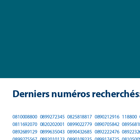
Derniers numéros recherchés
0810008800
0899272345
0825818817
0890212916
118800
0811692070
0820202001
0899022779
0890705842
0895681
0892689129
0899635043
0890432685
0892222476
0892232
0899275567
0892010123
0890109235
0899174725
0810500