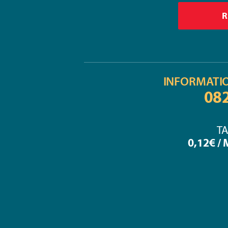
INFORMATI
08
TA
0,12€ /