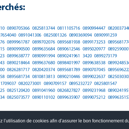
rchés:
10
0890705366
0825813744
0811105716
0890994447
082003734
97654040
0891041306
0825001326
0890369094
0890991259
76
0899961787
0899702076
0895681938
0899173253
089568177
15
0890990500
0899635684
0890612546
0895020977
089259000
23
0899638777
0890991994
0890241961
3420
0899273179
43
0890218464
0899637680
0898401997
0899638538
089924853
00
0826281717
0820420374
0895681789
0890707045
089569622
58
0895681734
0810813813
0890210446
0899022637
082503030
11709037
0820273001
0890709157
0895232727
0825801547
25
0825120420
0891041960
0826827827
0899231968
089024195
34
0825073577
0890110102
0899635907
0899075212
089963515
 l'utilisation de cookies afin d'assurer le bon fonctionnement du