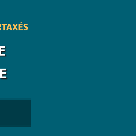
RTAXÉS
E
E