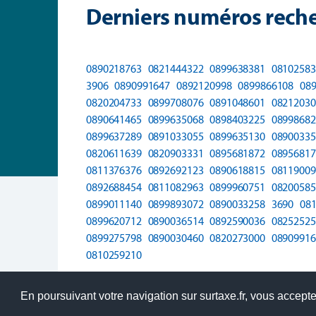
Derniers numéros reche
0890218763
0821444322
0899638381
08102583
3906
0890991647
0892120998
0899866108
08
0820204733
0899708076
0891048601
08212030
0890641465
0899635068
0898403225
08998682
0899637289
0891033055
0899635130
08900335
0820611639
0820903331
0895681872
08956817
0811376376
0892692123
0890618815
08119009
0892688454
0811082963
0899960751
08200585
0899011140
0899893072
0890033258
3690
08
0899620712
0890036514
0892590036
08252525
0899275798
0890030460
0820273000
08909916
0810259210
En poursuivant votre navigation sur surtaxe.fr, vous acceptez