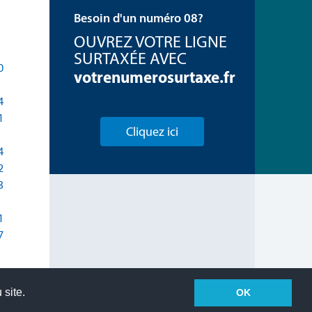
Besoin d'un numéro 08?
OUVREZ VOTRE LIGNE
SURTAXÉE AVEC
0
votrenumerosurtaxe.fr
4
1
Cliquez ici
4
2
3
1
7
 site.
OK