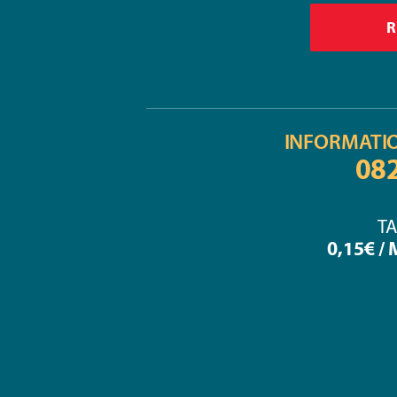
INFORMATI
08
TA
0,15€ /