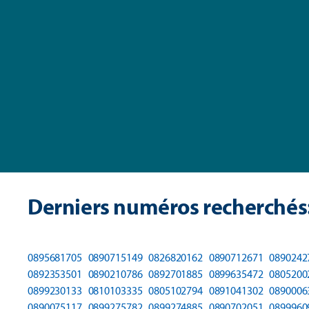
Derniers numéros recherchés
0895681705
0890715149
0826820162
0890712671
0890242
0892353501
0890210786
0892701885
0899635472
0805200
0899230133
0810103335
0805102794
0891041302
0890006
0890075117
0899275782
0899274885
0890702051
0899960