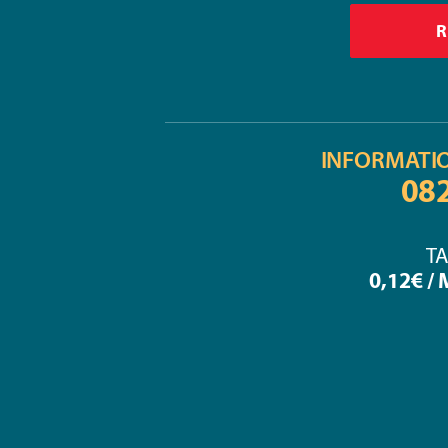
INFORMATI
08
TA
0,12€ /