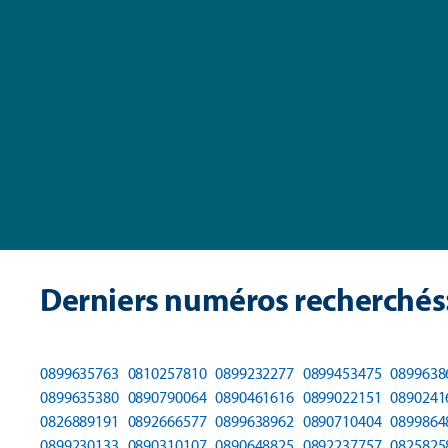
Derniers numéros recherchés
0899635763
0810257810
0899232277
0899453475
0899638
0899635380
0890790064
0890461616
0899022151
0890241
0826889191
0892666577
0899638962
0890710404
0899864
0899230133
0890310107
0890648825
0892237757
0825825