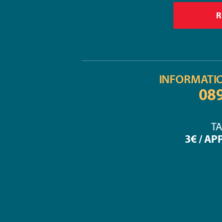
INFORMATI
08
TA
3€ / AP