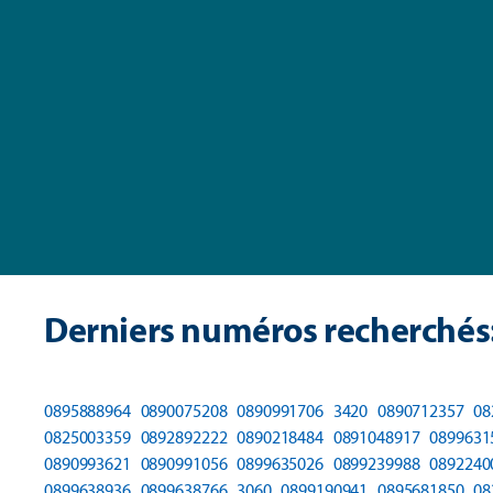
Derniers numéros recherchés
0895888964
0890075208
0890991706
3420
0890712357
08
0825003359
0892892222
0890218484
0891048917
0899631
0890993621
0890991056
0899635026
0899239988
0892240
0899638936
0899638766
3060
0899190941
0895681850
08