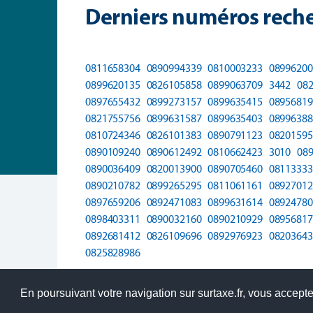
Derniers numéros reche
0811658304
0890994339
0810003233
08996200
0899620135
0826105858
0899063709
3442
08
0897655432
0899273157
0899635415
08956819
0821755756
0899631587
0899635403
08996388
0810724346
0826101383
0890791123
08201595
0890109240
0890612492
0810662423
3010
08
0890036409
0820013900
0890705460
08113333
0890210782
0899265295
0811061161
08927012
0897659206
0892471083
0899631614
08924780
0898403311
0890032160
0890210929
08956817
0892681412
0826109696
0892976923
08203643
0825828986
En poursuivant votre navigation sur surtaxe.fr, vous acceptez