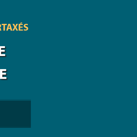
RTAXÉS
E
E