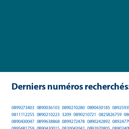
Derniers numéros recherchés
0899273403
0890036103
0890210280
0890430185
0892593
0811112255
0890210223
3209
0890210721
0825826759
08
0890430047
0899638868
0899272478
0890242892
0892477
0895681759
0890430015
0820042042
0892970805
0890240