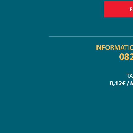
INFORMATI
08
TA
0,12€ /