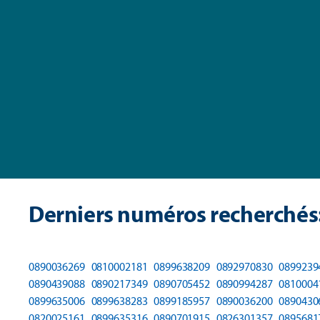
Derniers numéros recherchés
0890036269
0810002181
0899638209
0892970830
0899239
0890439088
0890217349
0890705452
0890994287
0810004
0899635006
0899638283
0899185957
0890036200
0890430
0820025161
0899635316
0890701915
0826301357
0895681