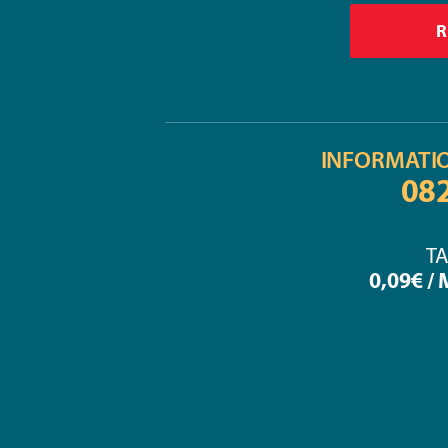
INFORMATI
08
TA
0,09€ /