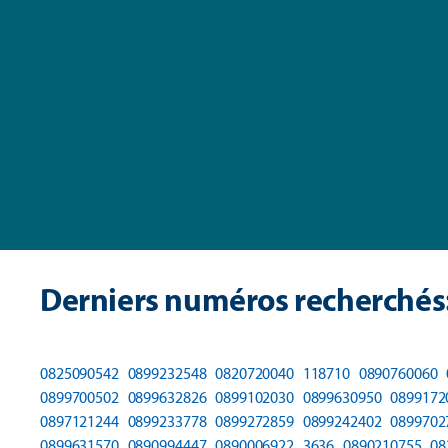
Derniers numéros recherchés
0825090542
0899232548
0820720040
118710
0890760060
0899700502
0899632826
0899102030
0899630950
0899172
0897121244
0899233778
0899272859
0899242402
0899702
0899631570
0890994447
0890006922
3636
0890210755
08