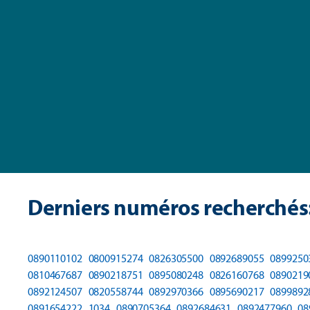
Derniers numéros recherchés
0890110102
0800915274
0826305500
0892689055
0899250
0810467687
0890218751
0895080248
0826160768
0890219
0892124507
0820558744
0892970366
0895690217
0899892
0891654222
1034
0890705364
0892684631
0892477960
08