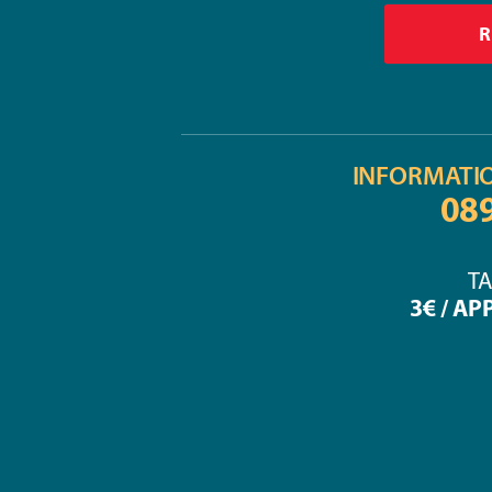
INFORMATI
08
TA
3€ / AP