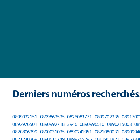
Derniers numéros recherchés
0899022151
0899862525
0826083771
0899702235
0891700
0892976501
0890992718
3946
0890996510
0890215003
08
0820806299
0890031025
0890241951
0821080031
0890994
0821230269
0890610749
0899265295
0811901821
0895233