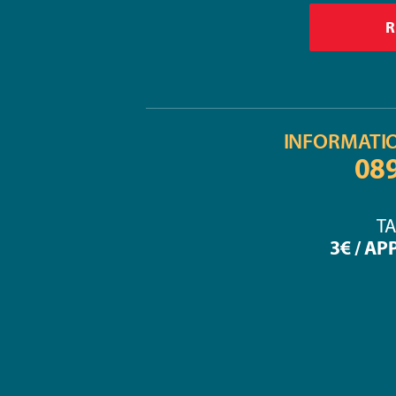
INFORMATI
08
TA
3€ / AP