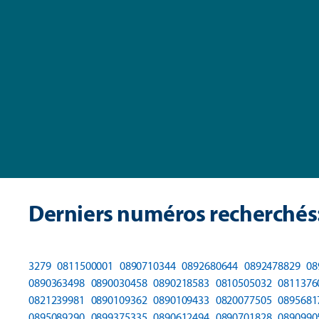
Derniers numéros recherchés
3279
0811500001
0890710344
0892680644
0892478829
08
0890363498
0890030458
0890218583
0810505032
0811376
0821239981
0890109362
0890109433
0820077505
0895681
0895089290
0899375335
0890612494
0890701828
0890990