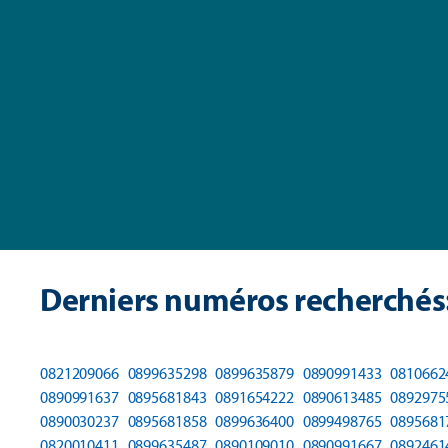
Derniers numéros recherchés
0821209066
0899635298
0899635879
0890991433
0810662
0890991637
0895681843
0891654222
0890613485
0892975
0890030237
0895681858
0899636400
0899498765
0895681
0820010411
0899635487
0890109010
0890991667
0892461