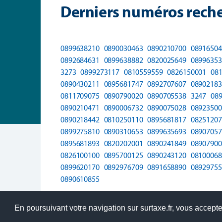
Derniers numéros reche
0899638210
0890030463
0890210700
08916504
0892684631
0899638882
0820025649
08996353
3273
0899273117
0810559559
0826150001
08
0890430211
0895681747
0892707607
08902183
0811709075
0890790020
0890705538
3247
08
0890210471
0890006732
0890075028
08923500
0890218442
0810250110
0895681817
08251207
0899275810
0890310653
0899635693
08907057
0895681893
0820202001
0890241849
08907900
0826100100
0895700125
0890243120
08100068
0899620170
0892976709
0891658890
08929755
0890610855
En poursuivant votre navigation sur surtaxe.fr, vous acceptez