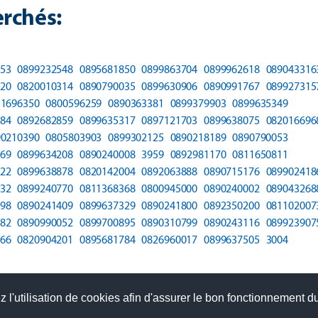
rchés:
53
0899232548
0895681850
0899863704
0899962618
089043316
20
0820010314
0890790035
0899630906
0890991767
089927315
11696350
0800596259
0890363381
0899379903
0899635349
84
0892682859
0899635317
0897121703
0899638075
082016696
90210390
0805803903
0899302125
0890218189
0890790053
69
0899634208
0890240008
3959
0892981170
0811650811
22
0899638878
0820142004
0892063888
0890715176
089902418
32
0899240770
0811368368
0800945000
0890240002
089043268
98
0890241409
0899637329
0890241800
0892350200
081102007
82
0890990052
0899700895
0890310799
0890243116
089923907
66
0820904201
0895681784
0826960017
0899637505
3004
 l'utilisation de cookies afin d'assurer le bon fonctionnement du