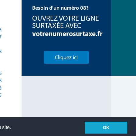
Besoin d'un numéro 08?
OUVREZ VOTRE LIGNE
SURTAXÉE AVEC
3
votrenumerosurtaxe.fr
7
8
Cliquez ici
6
8
3
5
 site.
OK