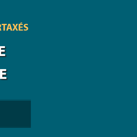
RTAXÉS
E
E